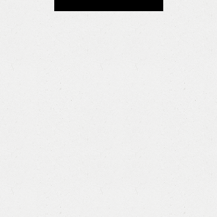
Lamfogram
Oficina de empleo
Objetivos
Reglamento
Ranking
Traspasos
Exterior
Subastas
Libres