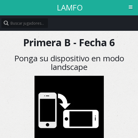
LAMFO
Primera B - Fecha 6
Ponga su dispositivo en modo
LAMFO
Bienvenido
landscape
Inicio
Calendario
Planteles
Competiciones