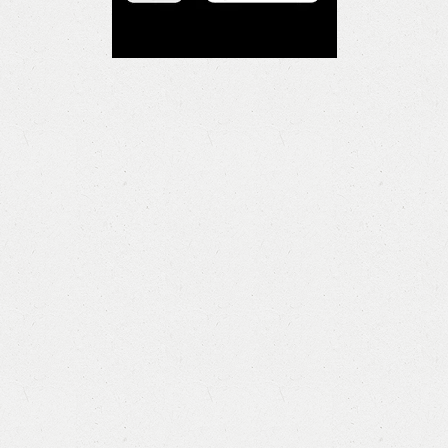
Lamfogram
Oficina de empleo
Objetivos
Reglamento
Ranking
Traspasos
Exterior
Subastas
Libres