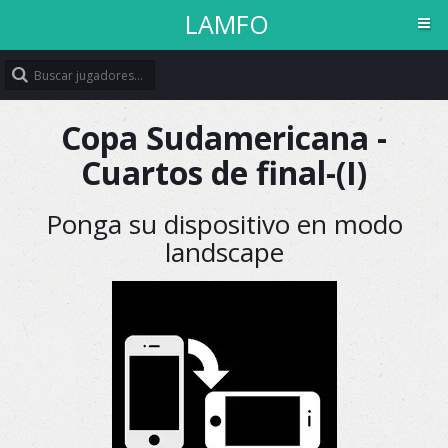
LAMFO
Copa Sudamericana -
Cuartos de final-(I)
LAMFO
Bienvenido
Ponga su dispositivo en modo
landscape
Inicio
Calendario
Planteles
Competiciones