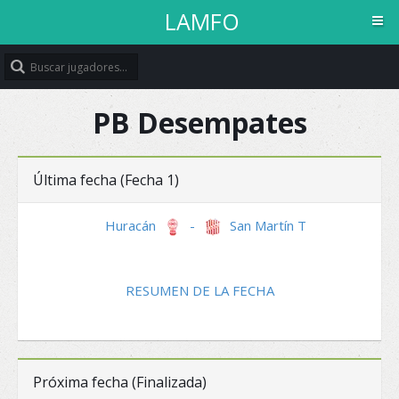
LAMFO
PB Desempates
LAMFO
Última fecha (Fecha 1)
Bienvenido
Huracán
-
San Martín T
Inicio
RESUMEN DE LA FECHA
Calendario
Planteles
Próxima fecha (Finalizada)
Competiciones