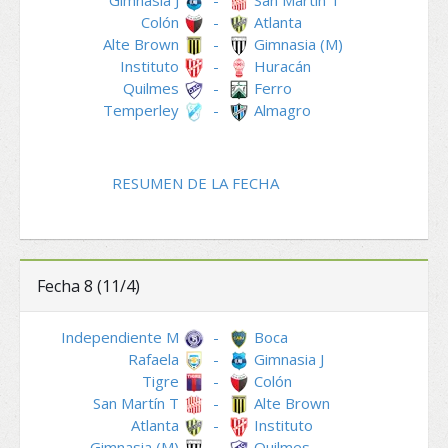
Colón
-
Atlanta
Alte Brown
-
Gimnasia (M)
Instituto
-
Huracán
Quilmes
-
Ferro
Temperley
-
Almagro
RESUMEN DE LA FECHA
Fecha 8 (11/4)
Independiente M
-
Boca
Rafaela
-
Gimnasia J
Tigre
-
Colón
San Martín T
-
Alte Brown
Atlanta
-
Instituto
Gimnasia (M)
-
Quilmes