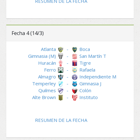
RESUMEN DE LA FECHA
Fecha 4 (14/3)
Atlanta
-
Boca
Gimnasia (M)
-
San Martín T
Huracán
-
Tigre
Ferro
-
Rafaela
Almagro
-
Independiente M
Temperley
-
Gimnasia J
Quilmes
-
Colón
Alte Brown
-
Instituto
RESUMEN DE LA FECHA