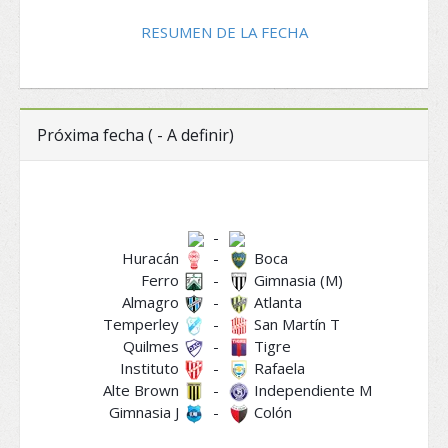
RESUMEN DE LA FECHA
Lamfogram
Oficina de empleo
Objetivos
Próxima fecha ( - A definir)
Reglamento
Ranking
-
Huracán
-
Boca
Ferro
-
Gimnasia (M)
Traspasos
Almagro
-
Atlanta
Temperley
-
San Martín T
Exterior
Quilmes
-
Tigre
Instituto
-
Rafaela
Subastas
Alte Brown
-
Independiente M
Gimnasia J
-
Colón
Libres