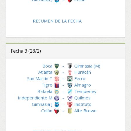
RESUMEN DE LA FECHA
Fecha 3 (28/2)
Boca
-
Gimnasia (M)
Atlanta
-
Huracán
San Martín T
-
Ferro
Tigre
-
Almagro
Rafaela
-
Temperley
Independiente M
-
Quilmes
Gimnasia J
-
Instituto
Colón
-
Alte Brown