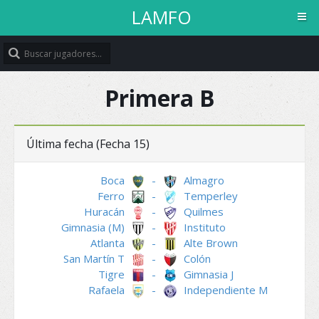
LAMFO
Primera B
LAMFO
Última fecha (Fecha 15)
Bienvenido
Boca
-
Almagro
Ferro
-
Temperley
Inicio
Huracán
-
Quilmes
Gimnasia (M)
-
Instituto
Calendario
Atlanta
-
Alte Brown
San Martín T
-
Colón
Planteles
Tigre
-
Gimnasia J
Rafaela
-
Independiente M
Competiciones