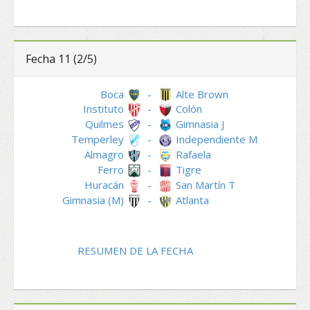
Fecha 11 (2/5)
Boca
-
Alte Brown
Instituto
-
Colón
Quilmes
-
Gimnasia J
Temperley
-
Independiente M
Almagro
-
Rafaela
Ferro
-
Tigre
Huracán
-
San Martín T
Gimnasia (M)
-
Atlanta
RESUMEN DE LA FECHA