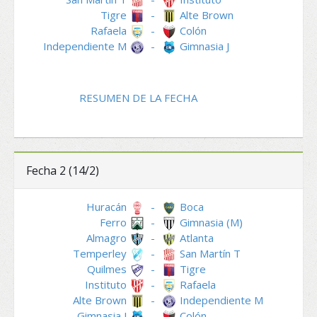
Tigre
-
Alte Brown
Rafaela
-
Colón
Independiente M
-
Gimnasia J
RESUMEN DE LA FECHA
Fecha 2 (14/2)
Huracán
-
Boca
Ferro
-
Gimnasia (M)
Almagro
-
Atlanta
Temperley
-
San Martín T
Quilmes
-
Tigre
Instituto
-
Rafaela
Alte Brown
-
Independiente M
Gimnasia J
-
Colón