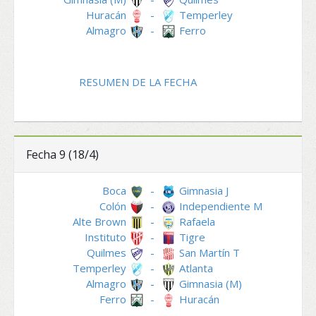
Huracán
-
Temperley
Almagro
-
Ferro
RESUMEN DE LA FECHA
Fecha 9 (18/4)
Boca
-
Gimnasia J
Colón
-
Independiente M
Alte Brown
-
Rafaela
Instituto
-
Tigre
Quilmes
-
San Martín T
Temperley
-
Atlanta
Almagro
-
Gimnasia (M)
Ferro
-
Huracán